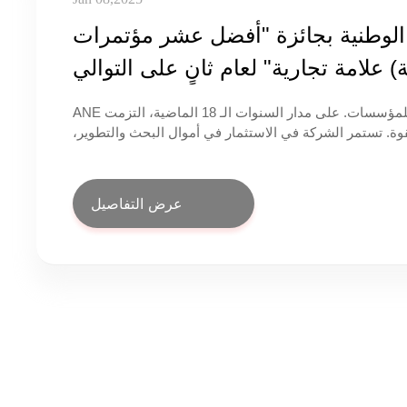
ء الوطنية بجائزة "أفضل عشر مؤتمرات
 علامة تجارية" لعام ثانٍ على التوالي
تدرك ANE أن الابتكار هو القوة الدافعة الأساسية للتنمية المستدامة للمؤسسات. على مدار السنوات الـ 18 الماضية، التزمت ANE
وة. تستمر الشركة في الاستثمار في أموال البحث والتطوير،
هات جديدة لابتكار المنتجات، وتوسيع السوق بطرق جديدة،
مع التركيز على البث العام، وتعزيز الصوت الاحترافي، وعدم استخدام الورق، والتسجيل والبث، وتوزيع KVM، ومصفوفة التحكم المركزي،
لتطوير، وتحديث المنتجات الجديدة وتكرارها باستمرار بما
عرض التفاصيل
يتماشى مع السوق الحالي.