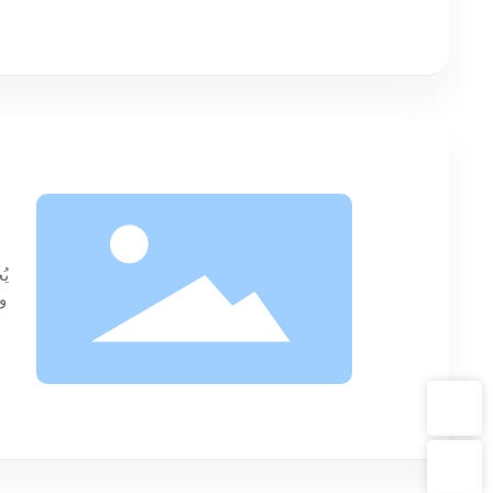
WeChat QR code
WhatsApp：8613902383459