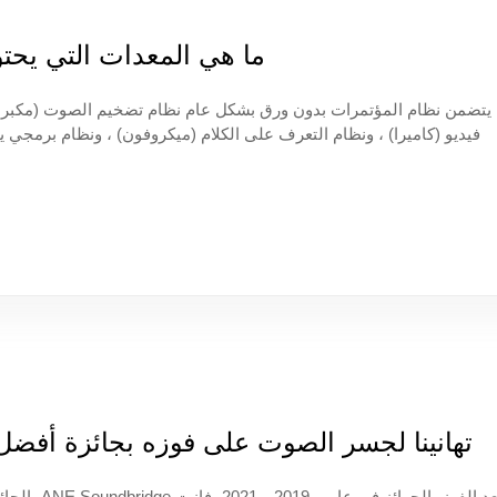
ما هي المعدات التي يحت
يتضمن نظام المؤتمرات بدون ورق بشكل عام نظام تضخيم الصوت (مكبر ص
فيديو (كاميرا) ، ونظام التعرف على الكلام (ميكروفون) ، ونظام برمجي
المؤتمرات ، بالإضافة إلى نظام رفع أو قلب الشاشة لكل مقعد ، ونظام 
ف
تهانينا لجسر الصوت على فوزه بجائزة أفضل 10 مؤتمرات بث (وطنية) لعام 022