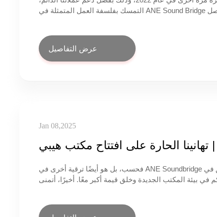
وبفضل التقدير الكبير من زملائنا في هذا المجال. في المستقبل، ستواصل ANE Sound Bridge التمسك بفلسفة العمل المتمثلة في
ث والتطوير المستقل بمعايير عالية ومتطلبات عالية، وتحسين
نة العلامات التجارية الوطنية، والإسهام بقوة جسر الصوت في
تطوير صناعة الصوت والضوء والفيديو.
عرض التفاصيل
Jan 08,2025
تهانينا الحارة على افتتاح مكتب هيبي
إن افتتاح الموقع الجديد ليس خطوة مهمة في توسيع شبكة خدمات التسويق في ANE Soundbridge فحسب، بل هو أيضًا ترقية أخرى في
في بيئة المكتب الجديدة وخلق قيمة أكبر معًا. أخيرًا، أتمنى
ه، نرحب أيضًا بالعملاء الجدد والقدامى لزيارة الموقع الجديد