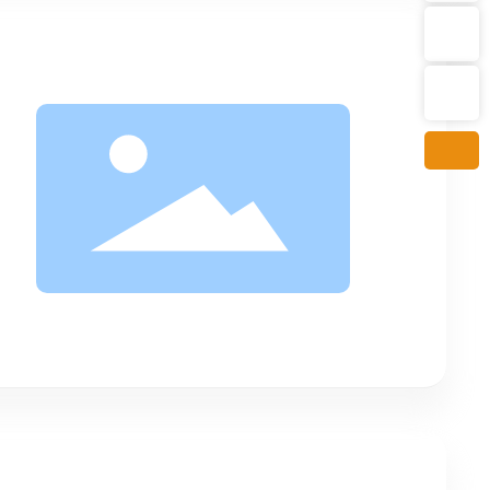
Email：emily.cao@rovapa.com
Scan the WeChat QR code
Follow us for updates
Tel：+86 020-84509588