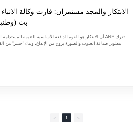
الابتكار والمجد مستمران: فازت وكالة الأنبا
بث (وطنية)
بتطوير صناعة الصوت والصورة بروح من الإبداع، وبناء "جسر" من الق
ستكشاف مجالات جديدة لتقنية الصوت والصورة باستمرار، والبحث عن اتجا
وعرض تجاري ثمانية أنظمة، والطلب الشامل في السوق وقدرات البحث وا
1
>
<