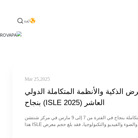
لغة
Mar 25,2025
 الذكية والأنظمة المتكاملة الدولي
العاشر (ISLE 2025) بنجاح
اختتم معرض (ISLE 2025) الدولي العاشر للشاشات الذكية والأنظمة المتكاملة بنجاح في الفترة من 7 إلى 9 مارس في مركز شنتشن
الدولي للمؤتمرات والمعارض. وبصفته معرضًا رائدًا في مجال دمج الصوت والضوء والفيديو والتكنولوجيا، فقد بلغ حجم معرض ISLE هذا
متر مربع، بمشاركة أكثر من 1000 عارض حضورياً وافتراضياً، حيث قدموا منتجات جديدة و تطبيقات ذكية في
يا العرض والمعدات المساندة، وسلسلة صناعة LED، ودمج الصوت والفيديو، ودمج الصوت والضوء والفيديو والتكنولوجيا،