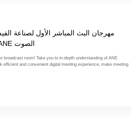
الصوت ANE في انتظارك في غرفة البث المباشر!
ve broadcast room! Take you to in-depth understanding of ANE
ock efficient and convenient digital meeting experience, make meeting
g sharing more rich, make the meeting process more efficient and