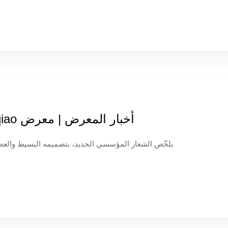
أخبار المعرض | معرض Yinqiao الأول هذا العام، GETshow يُشع!
يلخّص الشعار المؤسسي الجديد، بتصميمه البسيط والعص