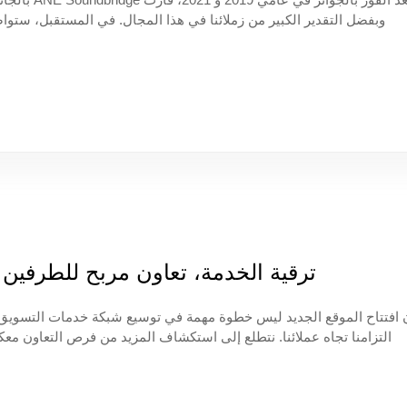
"مساعدة العملاء على التفوق على منافسيهم"، والالتزام بمسار البح
منتجات والخدمات، والتركيز على تطوير نفوذ العلامة التجارية، وتعزيز مكا
ترقية الخدمة، تعاون مربح للطرفين | 
التزامنا تجاه عملائنا. نتطلع إلى استكشاف المزيد من فرص التعاون معكم 
لمكتب يينتشياو في هيبي أداءً مزدهرًا ومستقبلاً مشرقًا! في الوقت نفس
واستكشاف فرص تعاون جديدة. تتطلع ANE إلى العمل مع المزيد من الشركاء لتحقيق التنمية التي تحقق الفوز للجميع.