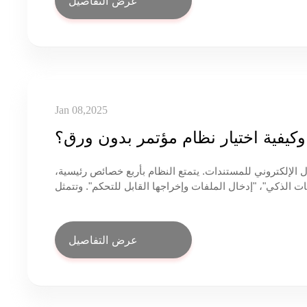
عرض التفاصيل
Jan 08,2025
كيفية اختيار نظام مؤتمر بدون ورق؟
يُحقق نظام المؤتمرات بدون ورق عقد المؤتمرات بدون ورق من خلال التبادل الإلكتروني للمستندات. يتمتع النظام بأربع خصائص رئيسية،
وهي: "نقل الملفات عبر الشبكة"، "عرض الملفات الإلكترونية"، "تحرير الملفات الذكي"، "إدخال الملفات وإخراجها القابل للتحكم". وتتمثل
 المستندات بشكل متزامن، والتعليقات التوضيحية المكتوبة
بخط اليد، والتصويت وما إلى ذلك.
عرض التفاصيل