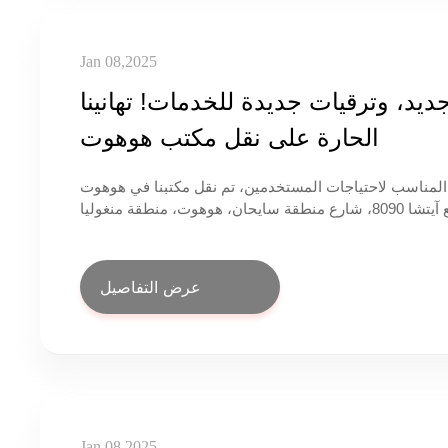
Jan 08,2025
مظهر جديد، وترقيات جديدة للخدمات! تهانينا
الحارة على نقل مكتب هوهوت
المناسب لاحتياجات المستخدمين، تم نقل مكتبنا في هوهوت
إلى موقع جديد في 11 مايو: الطابق الرابع، المبنى التجاري رقم 1، مجمع آيتشا 8090، شارع منطقة سايحان، هوهوت، منطقة منغوليا
الداخلية ذاتية الحكم
عرض التفاصيل
Jan 08,2025