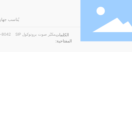
يُناسب جهاز RV-8042 المكاتب، والفصول الدراسية العادية، وقاعات المؤ
مكبّر صوت بروتوكول SIP
v-8042
الكلمات
المفتاحية: