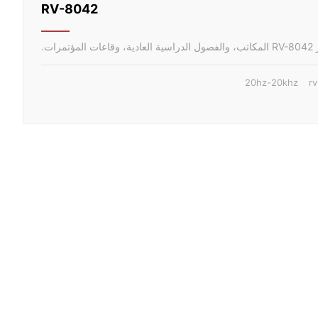
RV-8042
تمرات.
20hz-20khz
r