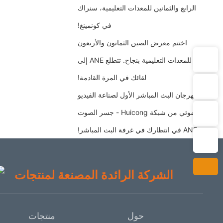
الرابع والثمانين للمعدات التعليمية، سنراك
في كونمينغ!
اختتم معرض الصين الثمانون والأربعون
للمعدات التعليمية بنجاح. تتطلع ANE إلى
لقائك في المرة القادمة!
WeChat QR code
WhatsApp：8613902383459
مهرجان البث المباشر الأول لصناعة الفيديو
الضوئي من شبكة Huicong - جسر الصوت
Email：emily.cao@rovapa.com
Scan the WeChat QR code
Follow us for updates
ANE في انتظارك في غرفة البث المباشر!
Tel：+86 020-84509588
الشركة الرائدة المصنعة لمنتجات
الصوت والصورة الاحترافية و
OEM/ODM
حول
منتجات