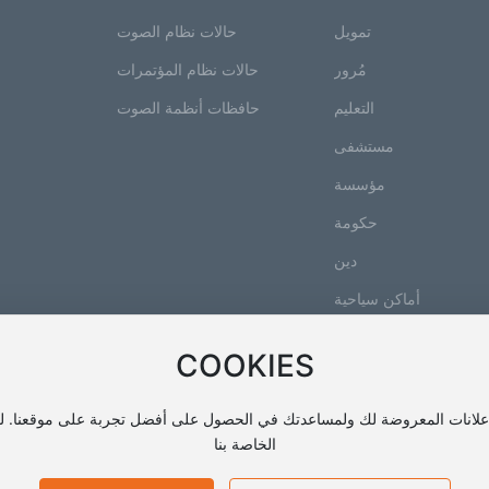
تمويل
حالات نظام الصوت
مُرور
حالات نظام المؤتمرات
التعليم
حافظات أنظمة الصوت
مستشفى
الاحترافية
مؤسسة
حكومة
دين
أماكن سياحية
فنادق
COOKIES
الإعلانات المعروضة لك ولمساعدتك في الحصول على أفضل تجربة على موقعنا. ل
الخاصة بنا